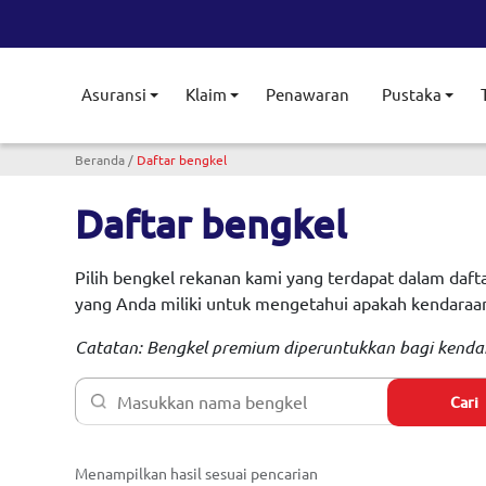
Asuransi
Klaim
Penawaran
Pustaka
Toggle submenu
Toggle submenu
Togg
Breadcrumb
Beranda
Daftar bengkel
Daftar bengkel
Pilih bengkel rekanan kami yang terdapat dalam dafta
yang Anda miliki untuk mengetahui apakah kendaraa
Catatan: Bengkel premium diperuntukkan bagi kenda
Cari
Menampilkan hasil sesuai pencarian