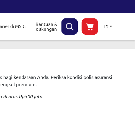
Bantuan &
arier di MSIG
ID
dukungan
le submenu
 bagi kendaraan Anda. Periksa kondisi polis asuransi
 bengkel premium.
di atas Rp500 juta.