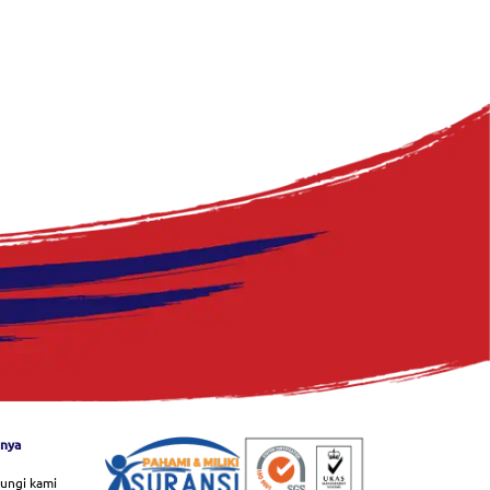
nnya
ungi kami