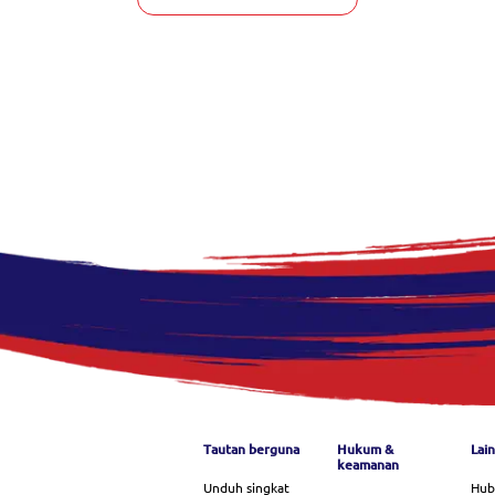
Footer menu
Tautan berguna
Hukum &
Lai
keamanan
Unduh singkat
Hub