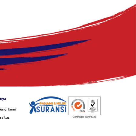
nnya
ungi kami
 situs