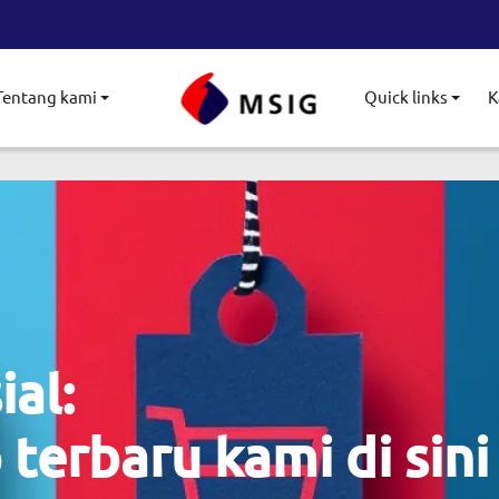
Tentang kami
Quick links
K
le submenu
Toggle submenu
Togg
al:
erbaru kami di sini