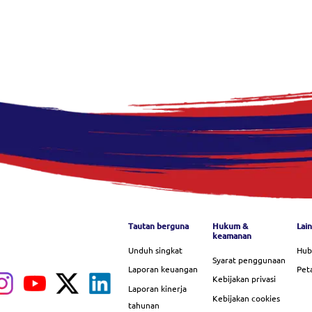
Footer menu
Tautan berguna
Hukum &
Lai
keamanan
Unduh singkat
Hub
Syarat penggunaan
Laporan keuangan
Peta
Kebijakan privasi
Laporan kinerja
Kebijakan cookies
tahunan