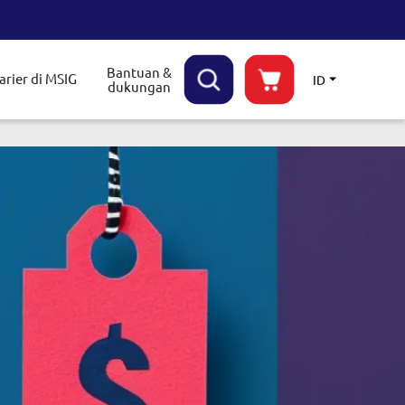
Bantuan &
arier di MSIG
ID
dukungan
le submenu