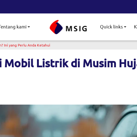
Tentang kami
Quick links
K
le submenu
Toggle submenu
Togg
? Ini yang Perlu Anda Ketahui
obil Listrik di Musim Huja