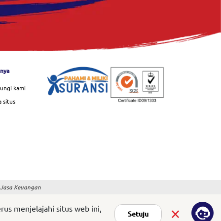
nnya
ungi kami
 situs
s Jasa Keuangan
s menjelajahi situs web ini,
Setuju