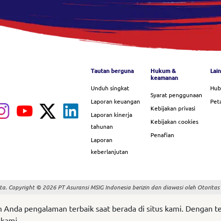
Footer menu
Tautan berguna
Hukum &
Lai
keamanan
Unduh singkat
Hub
Syarat penggunaan
Laporan keuangan
Peta
Kebijakan privasi
Laporan kinerja
Kebijakan cookies
tahunan
Penafian
Laporan
keberlanjutan
pta. Copyright © 2026 PT Asuransi MSIG Indonesia berizin dan diawasi oleh Otorita
da pengalaman terbaik saat berada di situs kami. Dengan teru
 kami.