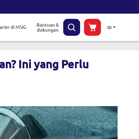
Bantuan &
arier di MSIG
ID
dukungan
le submenu
n? Ini yang Perlu