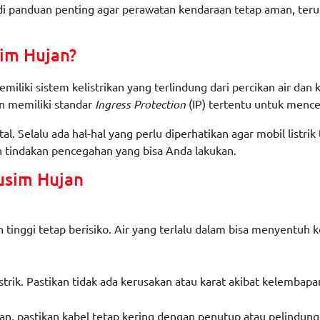
jadi panduan penting agar perawatan kendaraan tetap aman, ter
sim Hujan?
iliki sistem kelistrikan yang terlindung dari percikan air dan
n memiliki standar
(IP) tertentu untuk mence
Ingress Protection
tal. Selalu ada hal-hal yang perlu diperhatikan agar mobil lis
an tindakan pencegahan yang bisa Anda lakukan.
Musim Hujan
an tinggi tetap berisiko. Air yang terlalu dalam bisa menyentuh
listrik. Pastikan tidak ada kerusakan atau karat akibat kelemb
ujan, pastikan kabel tetap kering dengan penutup atau pelindun