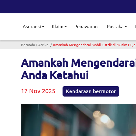
Asuransi
Klaim
Penawaran
Pustaka
Toggle submenu
Toggle submenu
Togg
Breadcrumb
Beranda
Artikel
Amankah Mengendarai Mobil Listrik di Musim Hujan
Amankah Mengendarai M
Anda Ketahui
17 Nov 2025
Kendaraan bermotor