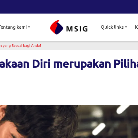
Tentang kami
Quick links
K
le submenu
Toggle submenu
Togg
n yang Sesuai bagi Anda?
akaan Diri merupakan Pilih