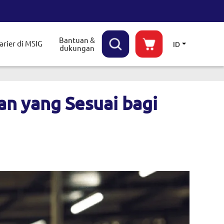
Bantuan &
arier di MSIG
ID
dukungan
le submenu
an yang Sesuai bagi