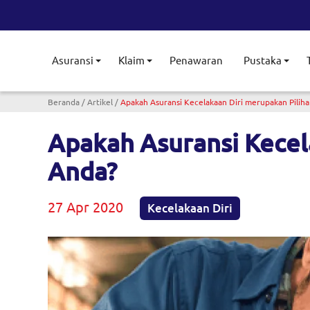
Asuransi
Klaim
Penawaran
Pustaka
Toggle submenu
Toggle submenu
Togg
Breadcrumb
Beranda
Artikel
Apakah Asuransi Kecelakaan Diri merupakan Piliha
Apakah Asuransi Kecel
Anda?
27 Apr 2020
Kecelakaan Diri