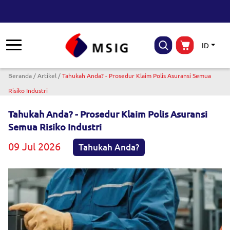
ID
Breadcrumb
Beranda
Artikel
Tahukah Anda? - Prosedur Klaim Polis Asuransi Semua
Risiko Industri
Tahukah Anda? - Prosedur Klaim Polis Asuransi
Semua Risiko Industri
09 Jul 2026
Tahukah Anda?