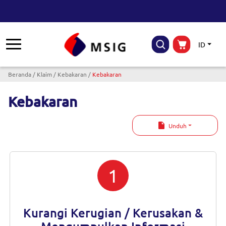
ID
Breadcrumb
Beranda
Klaim
Kebakaran
Kebakaran
Kebakaran
Unduh
1
Kurangi Kerugian / Kerusakan &