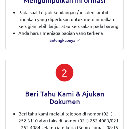
Mengumpulkan Informasi
Pada saat terjadi kehilangan / insiden, ambil
tindakan yang diperlukan untuk meminimalkan
kerugian lebih lanjut atau kerusakan pada barang.
Anda harus menjaga bagian yang terkena
dampak dan tersedia untuk inspeksi, serta
Selengkapnya
bekerja sama dengan penuh selama penyelidikan.
Harap simpan bagian yang terpengaruh di tempat
yang aman dan layak sebagai kemungkinan upaya
pemulihan atau penyelamatan sampai
2
pemberitahuan lebih lanjut dari kami.
Anda harus menjaga hak Penanggung atas
potensi aspek subrogasi untuk setiap kerugian
Beri Tahu Kami & Ajukan
yang disebabkan oleh Pihak Ketiga.
Dokumen
Beri tahu kami melalui telepon di nomor (021)
252 3110 atau faks di nomor (021) 252 4083/021
- 252 4084 selama jam kerja (Senin-Jumat, 08:15