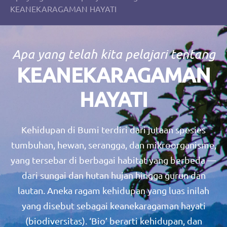
KEANEKARAGAMAN HAYATI
Apa yang telah kita pelajari tentang
KEANEKARAGAMAN
HAYATI
Kehidupan di Bumi terdiri dari jutaan spesies
tumbuhan, hewan, serangga, dan mikroorganisme,
yang tersebar di berbagai habitat yang berbeda —
dari sungai dan hutan hujan hingga gurun dan
lautan. Aneka ragam kehidupan yang luas inilah
yang disebut sebagai keanekaragaman hayati
(biodiversitas). ‘Bio’ berarti kehidupan, dan